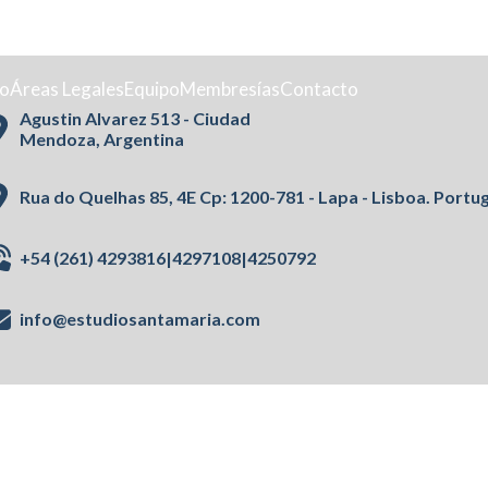
io
Áreas Legales
Equipo
Membresías
Contacto
Agustin Alvarez 513 - Ciudad
Mendoza, Argentina
Rua do Quelhas 85, 4E Cp: 1200-781 - Lapa - Lisboa. Portu
+54 (261) 4293816
4297108
4250792
|
|
info@estudiosantamaria.com